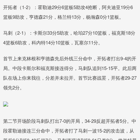
开拓者（1-2）：霍勒迪29分6篮板5助攻4抢断，阿夫迪亚19分6
篮板9助攻，亨德森21分，格兰特13分，杨瀚森0分1篮板。
马刺（2-1）：卡斯尔33分5助攻，哈珀27分10篮板，福克斯18分
4篮板6助攻，科内特14分10篮板，瓦塞尔11分。
首节上来克林根和亨德森先后外线三分命中，开拓者打出9-4的开
局。中段卡斯尔和福克斯接连得分，马刺队追到15-15平。此后两
队在场上你来我往，分差并未拉开。首节比赛战罢，开拓者29-27
领先2分。
第二节开场阶段马刺队打出7-0的开局，34-29反超开拓者5分。中
段霍勒迪接连三分命中，开拓者打了马刺一波15-2的攻击波，从