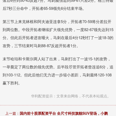
落后6分到50-43反超7分。马刺顽强追到59-61只差2分。格兰特最
后7秒三分命中，开拓者65-59领先6分结束半场。
第三节上来克林根和阿夫迪亚连拿5分，开拓者70-59将分差拉开
到两位数。中段开拓者继续扩大领先优势，一度82-67领先达到15
分。但此后开拓者进攻哑火，马刺在最后4分12秒打了一波18-3的
攻势，三节结束时马刺88-87反超开拓者1分。
末节哈珀和卡斯尔两人站了出来，马刺打出了一波15-1的攻势，
一举奠定了两位数的领先优势。后半段尽管开拓者曾连追6分，追
到103-112。但此后他们无力进一步缩小差距，马刺最终120-108
赢下胜利。
华利配资提示：文章来自网络，不代表本站观点。
上一篇：
国内前十股票配资平台 全尺寸科技旗舰SUV登场，小鹏