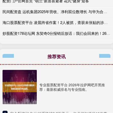
配资门户官网首页 “萌兰”新居喜避暑 花式“健身”迎客
民间配资盘 运机集团2025年营收、净利双位数增长 与华为合作项目已进入商业化阶段 ​
海口股票配资平台 凌晨跨省作案！2人被抓，查获未张贴的涉黄“小广告”1200余张
炒股配资178论坛网 东契奇0分报销后放话：我们会回来的！26岁MVP大热伤缺致湖人遭4-0横扫
推荐资讯
专业股票配资平台 2026年拉萨网吧开黑推
荐：最新权威排名与专业指南。