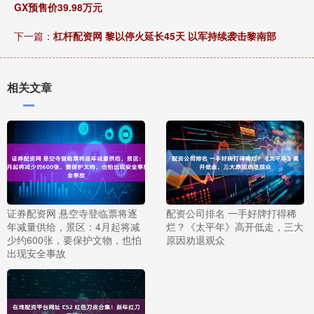
GX预售价39.98万元
下一篇：
杠杆配资网 黎以停火延长45天 以军持续袭击黎南部
相关文章
证券配资网 悬空寺登临票将逐
配资公司排名 一手好牌打得稀
年减量供给，景区：4月起将减
烂？《太平年》高开低走，三大
少约600张，要保护文物，也怕
原因劝退观众
出现安全事故