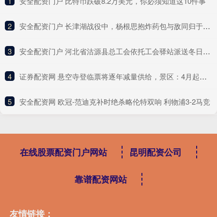
1
​安全配资门户 比特币跌破8.2万美元，你必须知道这10件事
2
​安全配资门户 长津湖战役中，杨根思抱炸药包与敌同归于尽，正是美军噩梦的开始
3
​安全配资门户 河北省沽源县总工会依托工会驿站派送冬日“暖新礼包”
4
​证券配资网 悬空寺登临票将逐年减量供给，景区：4月起将减少约600张，要保护文物，也怕出现安全事故
5
​安全配资网 欧冠-范迪克补时绝杀略伦特双响 利物浦3-2马竞
在线股票配资门户网站
昆明配资公司
靠谱配资网站
友情链接：