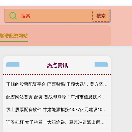
搜索
靠谱配资网站
热点资讯
正规的股票配资平台 巴西警惕“干预大选”，美方坚称“对等行动”，美国宣布撤销巴西大使签证
配资网站首页 配资 首战即巅峰！广州市信息技术职业学校首批\＂3+4\＂中本贯通100%出档，最高分699分
线上股票配资软件 甘肃能源拟投43.77亿元建设100万千瓦新能源项目 加速“东数西算”绿电布局
证券杠杆 女子抱着一大箱烧饼、豆浆冲进派出所，感谢民警帮忙找回手机，没想到回去后收到200元转账