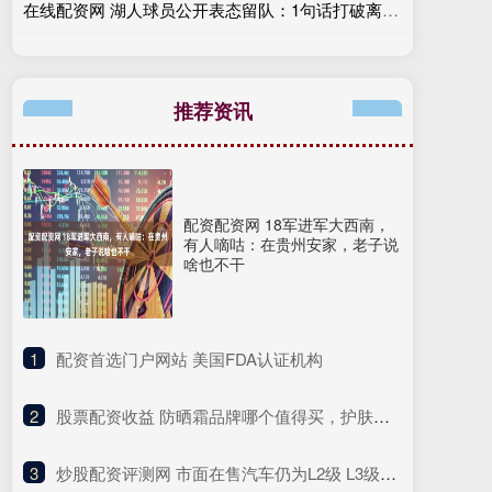
在线配资网 湖人球员公开表态留队：1句话打破离队传闻，\＂我喜欢待在这里\＂
推荐资讯
配资配资网 18军进军大西南，
有人嘀咕：在贵州安家，老子说
啥也不干
1
​配资首选门户网站 美国FDA认证机构
2
​股票配资收益 防晒霜品牌哪个值得买，护肤与美白完美兼顾
3
​炒股配资评测网 市面在售汽车仍为L2级 L3级自动驾驶有何“升级”