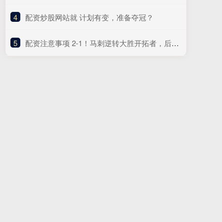
4
​配资炒股网站就 计划有变，准备夺冠？
5
​配资注意事项 2-1！马刺逆转大胜开拓者，后场双枪合砍60分，文班亚马缺阵