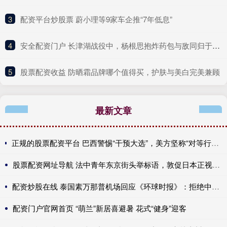
3
​配资平台炒股票 蔚小理等9家车企推“7年低息”
4
​安全配资门户 长津湖战役中，杨根思抱炸药包与敌同归于尽，正是美军噩梦的开始
5
​股票配资收益 防晒霜品牌哪个值得买，护肤与美白完美兼顾
最新文章
正规的股票配资平台 巴西警惕“干预大选”，美方坚称“对等行动”，美国宣布撤销巴西大使签证
股票配资网址导航 法中青年东京街头举标语，敦促日本正视历史
配资炒股在线 泰国素万那普机场回应《环球时报》：拒绝中国乘客登机决定由航司作出
配资门户官网首页 “萌兰”新居喜避暑 花式“健身”迎客